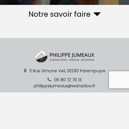
Notre savoir faire
3 Rue Simone Veil,
33290
Parempuyre
reca
06 80 72 70 13
philippejumeaux@wanadoo.fr
Du Lundi au Vendredi : 08h00 - 19h00