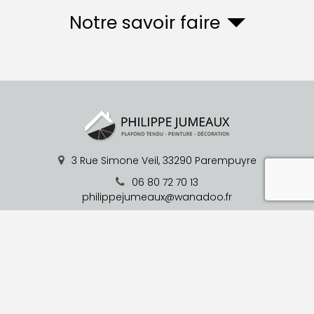
Notre savoir faire
3 Rue Simone Veil,
33290
Parempuyre
reca
06 80 72 70 13
philippejumeaux@wanadoo.fr
Du Lundi au Vendredi : 08h00 - 19h00