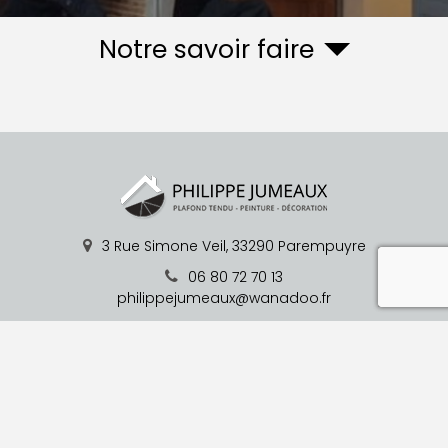
Notre savoir faire
3 Rue Simone Veil,
33290
Parempuyre
reca
06 80 72 70 13
philippejumeaux@wanadoo.fr
Du Lundi au Vendredi : 08h00 - 19h00