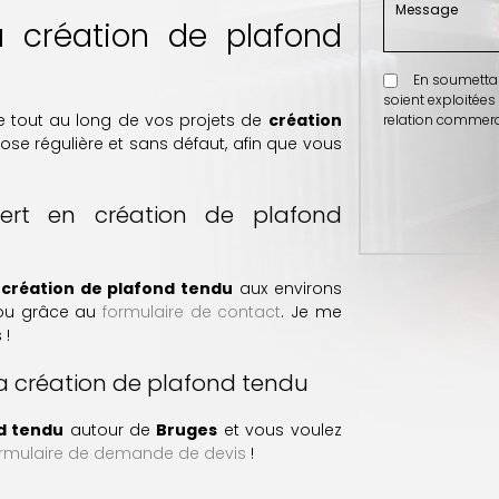
a création de plafond
En soumettant 
soient exploitées
 tout au long de vos projets de
création
relation commerci
pose régulière et sans défaut, afin que vous
pert en création de plafond
a
création de plafond tendu
aux environs
 ou grâce au
formulaire de contact
. Je me
 !
a création de plafond tendu
d tendu
autour de
Bruges
et vous voulez
rmulaire de demande de devis
!